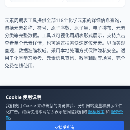
元素周期表工具提供全部118个化学元素的详细信息查询，
包括元素名称、符号、原子序数、原子量、电子排布、元素
分类等完整数据。工具以可视化周期表形式展示，支持点击
查看单个元素详情，也可通过搜索快速定位元素。界面美观
直观，数据准确权威。采用本地处理方式保障隐私安全。适
用于化学学习参考、元素信息查询、教学辅助等场景，完全
免费在线使用。
Cookie 使用说明
友情链接
我们使用 Cookie 来改善您的浏览体验、分析网站流量和展示个性
源码学社
IT工具合集站
屏幕测试工具
M3U8播放器
K导航网
化广告。继续使用本网站即表示您同意我们的
隐私政策
和
服务条
款
。
接受所有