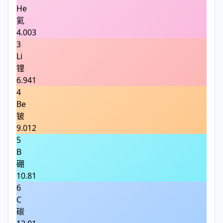
He
氦
4.003
3
Li
锂
6.941
4
Be
铍
9.012
5
B
硼
10.81
6
C
碳