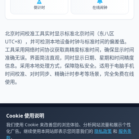
倒计时
在线闹钟
北京时间校准工具实时显示标准北京时间（东八区
UTC+8），并可检测本地设备时钟与标准时间的偏差值。
工具采用网络时间协议获取高精度标准时间，确保显示时间
准确无误。界面简洁直观，同时显示日期、星期和时间精度
信息。采用本地处理方式，保障隐私安全。适用于电脑手机
时间校准、对时同步、精确计时参考等场景，完全免费在线
使用。
Cookie 使用说明
友情链接
我们使用 Cookie 来改善您的浏览体验、分析网站流量和展示个性
源码学社
IT工具合集站
屏幕测试工具
M3U8播放器
K导航网
化广告。继续使用本网站即表示您同意我们的
隐私政策
和
服务条
款
。