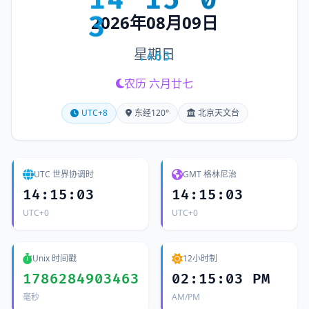
3
2026年08月09日
星期日
.864
农历 六月廿七
UTC+8
东经120°
北京天文台
UTC 世界协调时
GMT 格林尼治
14:15:03
14:15:03
UTC+0
UTC+0
Unix 时间戳
12小时制
1786284903864
02:15:03 PM
毫秒
AM/PM