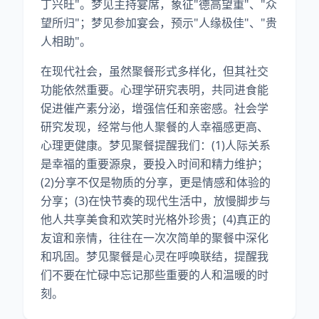
丁兴旺"。梦见主持宴席，象征"德高望重"、"众
望所归"；梦见参加宴会，预示"人缘极佳"、"贵
人相助"。
在现代社会，虽然聚餐形式多样化，但其社交
功能依然重要。心理学研究表明，共同进食能
促进催产素分泌，增强信任和亲密感。社会学
研究发现，经常与他人聚餐的人幸福感更高、
心理更健康。梦见聚餐提醒我们：(1)人际关系
是幸福的重要源泉，要投入时间和精力维护；
(2)分享不仅是物质的分享，更是情感和体验的
分享；(3)在快节奏的现代生活中，放慢脚步与
他人共享美食和欢笑时光格外珍贵；(4)真正的
友谊和亲情，往往在一次次简单的聚餐中深化
和巩固。梦见聚餐是心灵在呼唤联结，提醒我
们不要在忙碌中忘记那些重要的人和温暖的时
刻。